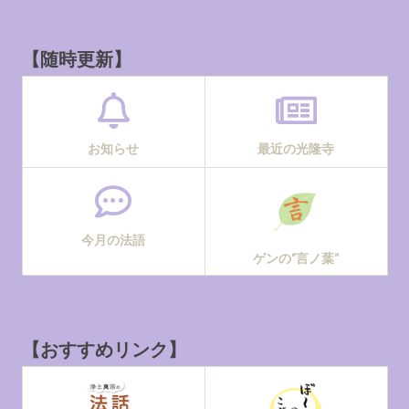
【随時更新】
お知らせ
最近の光隆寺
今月の法語
ゲンの“言ノ葉”
【おすすめリンク】