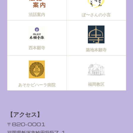
法話案内
ぼ〜さんの小言
西本願寺
築地本願寺
福岡教区
あそかビハーラ病院
【アクセス】
〒820-0001
福岡県飯塚市鯰田557-1