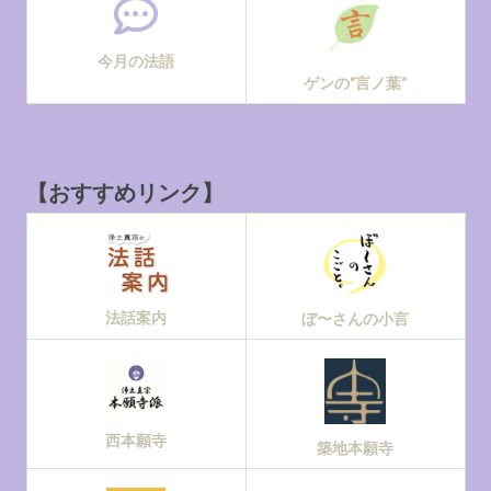
今月の法語
ゲンの“言ノ葉”
【おすすめリンク】
法話案内
ぼ〜さんの小言
西本願寺
築地本願寺