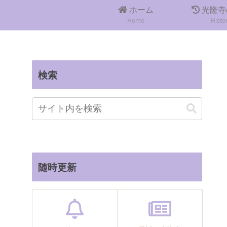
ホーム
光隆寺
Home
Histo
検索
随時更新