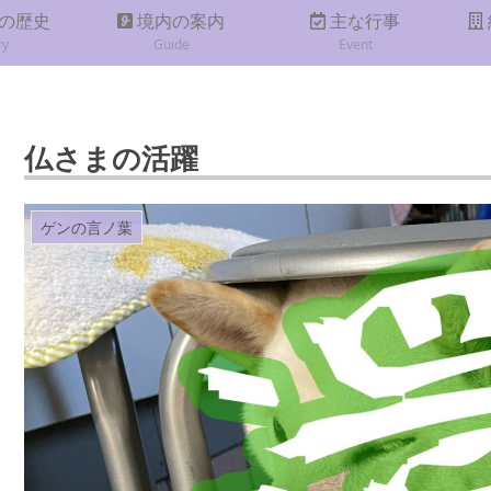
の歴史
境内の案内
主な行事
ry
Guide
Event
仏さまの活躍
ゲンの言ノ葉