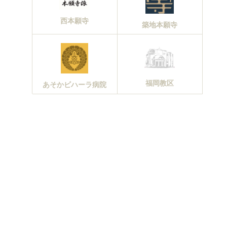
西本願寺
築地本願寺
福岡教区
あそかビハーラ病院