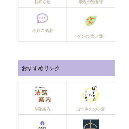
お知らせ
最近の光隆寺
今月の法語
ゲンの“言ノ葉”
おすすめリンク
法話案内
ぼ〜さんの小言