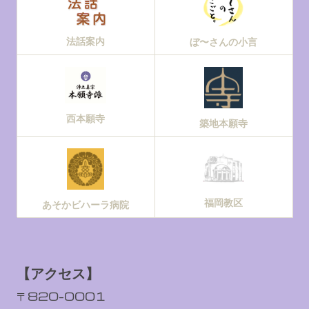
法話案内
ぼ〜さんの小言
西本願寺
築地本願寺
福岡教区
あそかビハーラ病院
【アクセス】
〒820-0001